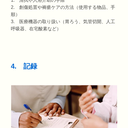
1. 清拭や入浴介助の手際
2. 創傷処置や褥瘡ケアの方法（使用する物品、手
順）
3. 医療機器の取り扱い（胃ろう、気管切開、人工
呼吸器、在宅酸素など）
4. 記録