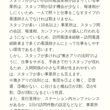
スタッフが少ないが訪問看護業務が詰まっている事
業所は、スタッフ間が話す機会が少なく、報連相が
しにくいため、一人で黙々と仕事をこなすタイプの
看護師さんでなければ勤まりません。
スタッフが多い（10名以上）事業所は、スタッフ間
の会話、報連相、カンファレンスが盛んに行われる
ようになっているため、訪問看護未経験～訪問看護
経験者まで多くの看護師さんにとって仕事をしやす
い環境であると思います。
しかし、スタッフが多ければ”働きアリの法則”のよ
うに、仕事をサボる、手抜きで行うスタッフが現れ
るため、人間関係の小さな不満が生まれやすいの
は、スタッフが多い事業所とも言えます。
※働きアリの法則とは、集団を①よく働く、②普
通、③働かない、に分けると概ね①が2割、②が6
割、③が2割になるという性質。
また、直行直帰か、ステーション内カンファレンス
があるか、1日の訪問件数の設定などなど、事業所